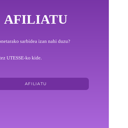
AFILIATU
netarako sarbidea izan nahi duzu?
itez UTESSE-ko kide.
AFILIATU