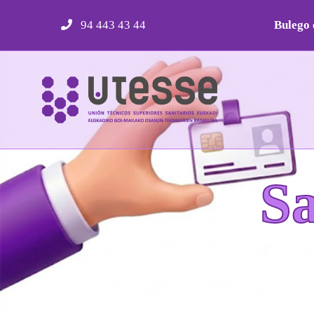
Skip
94 443 43 44
Bulego 
to
content
S