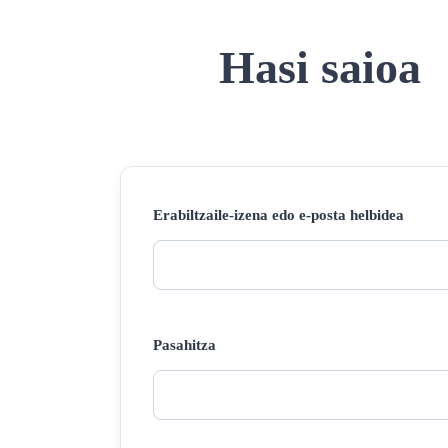
Hasi saioa
Erabiltzaile-izena edo e-posta helbidea
Pasahitza