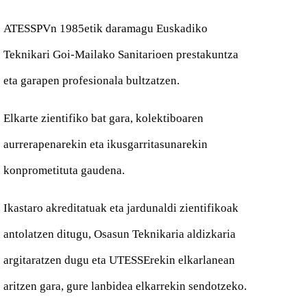
ATESSPVn 1985etik daramagu Euskadiko
Teknikari Goi-Mailako Sanitarioen prestakuntza
eta garapen profesionala bultzatzen.
Elkarte zientifiko bat gara, kolektiboaren
aurrerapenarekin eta ikusgarritasunarekin
konprometituta gaudena.
Ikastaro akreditatuak eta jardunaldi zientifikoak
antolatzen ditugu, Osasun Teknikaria aldizkaria
argitaratzen dugu eta UTESSErekin elkarlanean
aritzen gara, gure lanbidea elkarrekin sendotzeko.