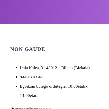
NON GAUDE
Irala Kalea, 31
48012 – Bilbao (Bizkaia)
944 43 43 44
Egoitzan bulego ordutegia
: 10:00etatik
14:00etara
@
atesspv@atesspv.eus