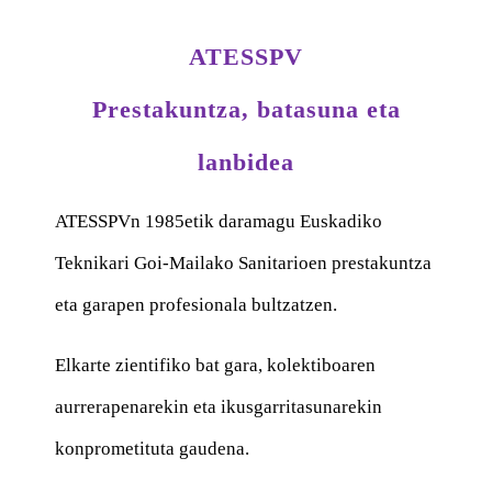
ATESSPV
Prestakuntza, batasuna eta
lanbidea
ATESSPVn 1985etik daramagu Euskadiko
Teknikari Goi-Mailako Sanitarioen prestakuntza
eta garapen profesionala bultzatzen.
Elkarte zientifiko bat gara, kolektiboaren
aurrerapenarekin eta ikusgarritasunarekin
konprometituta gaudena.