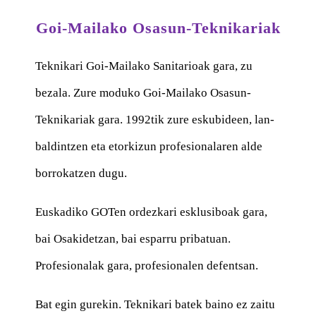
Goi-Mailako Osasun-Teknikariak
Teknikari Goi-Mailako Sanitarioak gara, zu
bezala. Zure moduko Goi-Mailako Osasun-
Teknikariak gara. 1992tik zure eskubideen, lan-
baldintzen eta etorkizun profesionalaren alde
borrokatzen dugu.
Euskadiko GOTen ordezkari esklusiboak gara,
bai Osakidetzan, bai esparru pribatuan.
Profesionalak gara, profesionalen defentsan.
Bat egin gurekin. Teknikari batek baino ez zaitu