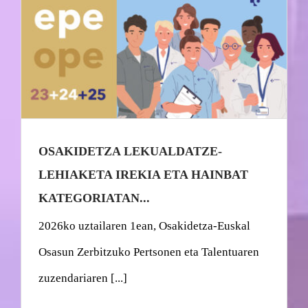
OSAKIDETZA LEKUALDATZE-
LEHIAKETA IREKIA ETA HAINBAT
KATEGORIATAN...
2026ko uztailaren 1ean, Osakidetza-Euskal
Osasun Zerbitzuko Pertsonen eta Talentuaren
zuzendariaren [...]