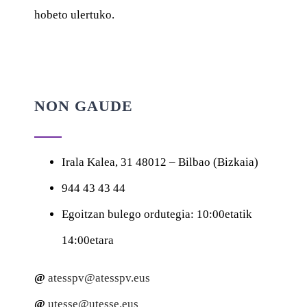
hobeto ulertuko.
NON GAUDE
Irala Kalea, 31
48012 – Bilbao (Bizkaia)
944 43 43 44
Egoitzan bulego ordutegia
: 10:00etatik
14:00etara
@
atesspv@atesspv.eus
@
utesse@utesse.eus