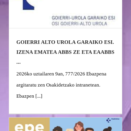
GOIERRI ALTO UROLA GARAIKO ESI.
IZENA EMATEA ABBS ZE ETA EAABBS
...
2026ko uztailaren 9an, 777/2026 Ebazpena
argitaratu zen Osakidetzako intranetean.
Ebazpen [...]