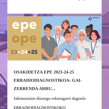
OSAKIDETZA EPE 2023-24-25
ERRADIODIAGNOSTIKOA: GAI-
ZERRENDA ARRU...
Jakinarazten dizuegu eskuragarri dagoela
ERRADIODIAGNOSTIKOKO