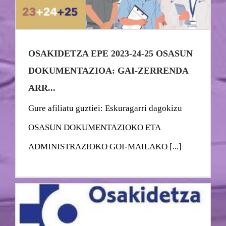
OSAKIDETZA EPE 2023-24-25 OSASUN
DOKUMENTAZIOA: GAI-ZERRENDA
ARR...
Gure afiliatu guztiei: Eskuragarri dagokizu
OSASUN DOKUMENTAZIOKO ETA
ADMINISTRAZIOKO GOI-MAILAKO [...]