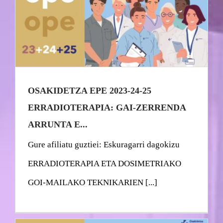
OSAKIDETZA EPE 2023-24-25
ERRADIOTERAPIA: GAI-ZERRENDA
ARRUNTA E...
Gure afiliatu guztiei: Eskuragarri dagokizu
ERRADIOTERAPIA ETA DOSIMETRIAKO
GOI-MAILAKO TEKNIKARIEN [...]