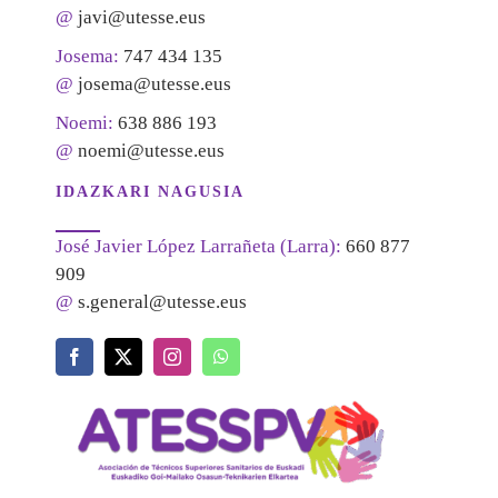
@
javi@utesse.eus
Josema:
747 434 135
@
josema@utesse.eus
Noemi:
638 886 193
@
noemi@utesse.eus
IDAZKARI NAGUSIA
José Javier López Larrañeta (Larra):
660 877
909
@
s.general@utesse.eus