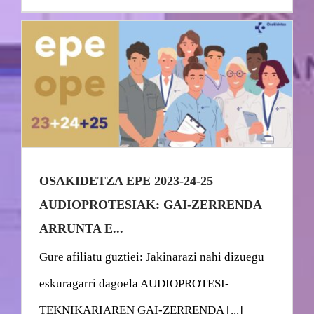
OSAKIDETZA EPE 2023-24-25
AUDIOPROTESIAK: GAI-ZERRENDA
ARRUNTA E...
Gure afiliatu guztiei: Jakinarazi nahi dizuegu
eskuragarri dagoela AUDIOPROTESI-
TEKNIKARIAREN GAI-ZERRENDA [...]