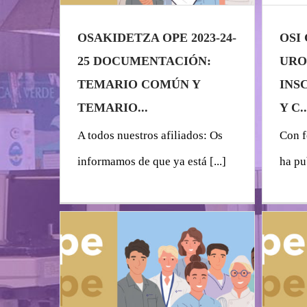
OSAKIDETZA OPE 2023-24-
OSI
25 DOCUMENTACIÓN:
URO
TEMARIO COMÚN Y
INSC
TEMARIO...
Y C..
A todos nuestros afiliados: Os
Con f
informamos de que ya está [...]
ha pub