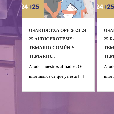
OSAKIDETZA OPE 2023-24-
OSA
25 AUDIOPROTESIS:
25 
TEMARIO COMÚN Y
TEM
TEMARIO...
TEMA
A todos nuestros afiliados: Os
A tod
informamos de que ya está [...]
infor