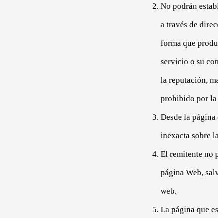
No podrán establ
a través de dire
forma que produz
servicio o su co
la reputación, m
prohibido por la
Desde la página 
inexacta sobre l
El remitente no p
página Web, salv
web.
La página que es