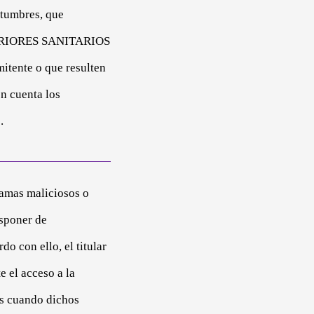
stumbres, que
UPERIORES SANITARIOS
itente o que resulten
en cuenta los
.
ramas maliciosos o
isponer de
o con ello, el titular
 el acceso a la
os cuando dichos