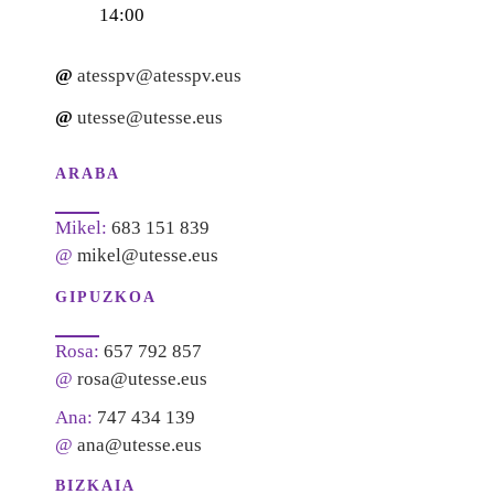
14:00
@
atesspv@atesspv.eus
@
utesse@utesse.eus
ARABA
Mikel:
683 151 839
@
mikel@utesse.eus
GIPUZKOA
Rosa:
657 792 857
@
rosa@utesse.eus
Ana:
747 434 139
@
ana@utesse.eus
BIZKAIA