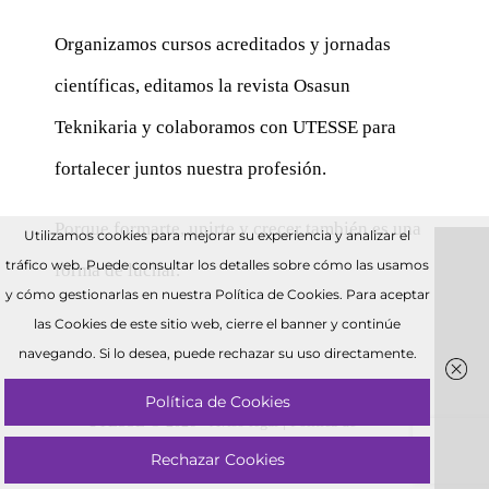
Organizamos cursos acreditados y jornadas
científicas, editamos la revista Osasun
Teknikaria y colaboramos con UTESSE para
fortalecer juntos nuestra profesión.
Porque formarte, unirte y crecer también es una
Utilizamos cookies para mejorar su experiencia y analizar el
tráfico web. Puede consultar los detalles sobre cómo las usamos
forma de luchar.
y cómo gestionarlas en nuestra Política de Cookies. Para aceptar
las Cookies de este sitio web, cierre el banner y continúe
navegando. Si lo desea, puede rechazar su uso directamente.
Política de Cookies
UTESSE © 2026 •
Aviso legal
|
Política de
privacidad
|
Política de Cookies
Rechazar Cookies