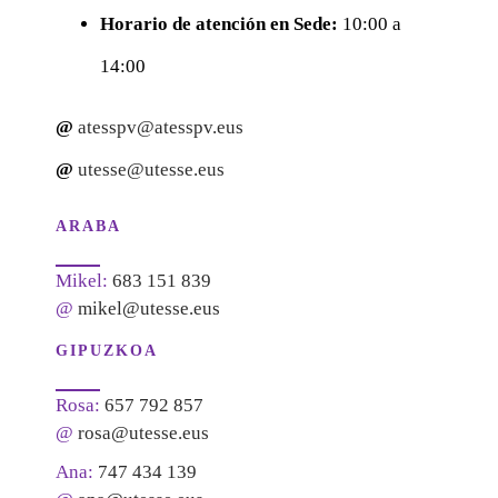
Horario de atención en Sede:
10:00 a
14:00
@
atesspv@atesspv.eus
@
utesse@utesse.eus
ARABA
Mikel:
683 151 839
@
mikel@utesse.eus
GIPUZKOA
Rosa:
657 792 857
@
rosa@utesse.eus
Ana:
747 434 139