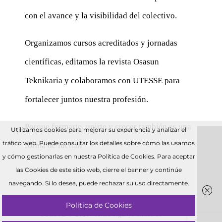
con el avance y la visibilidad del colectivo.
Organizamos cursos acreditados y jornadas
científicas, editamos la revista Osasun
Teknikaria y colaboramos con UTESSE para
fortalecer juntos nuestra profesión.
Porque formarte, unirte y crecer también es una
Utilizamos cookies para mejorar su experiencia y analizar el
tráfico web. Puede consultar los detalles sobre cómo las usamos
forma de luchar.
y cómo gestionarlas en nuestra Política de Cookies. Para aceptar
las Cookies de este sitio web, cierre el banner y continúe
navegando. Si lo desea, puede rechazar su uso directamente.
Política de Cookies
UTESSE © 2026 •
Aviso legal
|
Política de