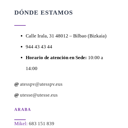
DÓNDE ESTAMOS
Calle
Irala, 31
48012 – Bilbao (Bizkaia)
944 43 43 44
Horario de atención en Sede:
10:00 a
14:00
@
atesspv@atesspv.eus
@
utesse@utesse.eus
ARABA
Mikel:
683 151 839