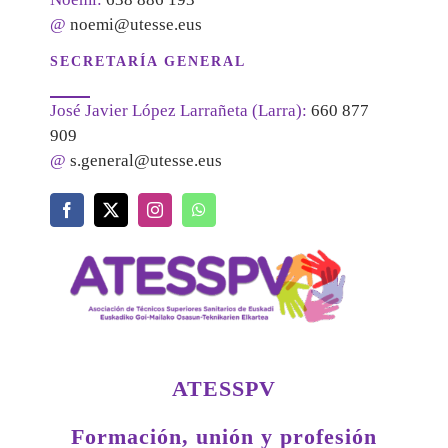
@
noemi@utesse.eus
SECRETARÍA GENERAL
José Javier López Larrañeta (Larra):
660 877
909
@
s.general@utesse.eus
ATESSPV
Formación, unión y profesión