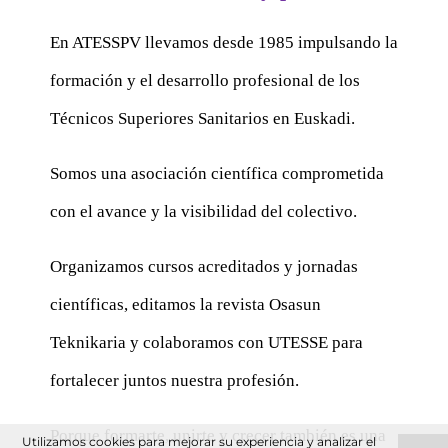
En ATESSPV llevamos desde 1985 impulsando la
formación y el desarrollo profesional de los
Técnicos Superiores Sanitarios en Euskadi.
Somos una asociación científica comprometida
con el avance y la visibilidad del colectivo.
Organizamos cursos acreditados y jornadas
científicas, editamos la revista Osasun
Teknikaria y colaboramos con UTESSE para
fortalecer juntos nuestra profesión.
Porque formarte, unirte y crecer también es una
Utilizamos cookies para mejorar su experiencia y analizar el