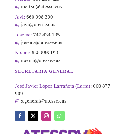
@
mertxe@utesse.eus
Javi:
660 998 390
@
javi@utesse.eus
Josema:
747 434 135
@
josema@utesse.eus
Noemi:
638 886 193
@
noemi@utesse.eus
SECRETARÍA GENERAL
José Javier López Larrañeta (Larra):
660 877
909
@
s.general@utesse.eus