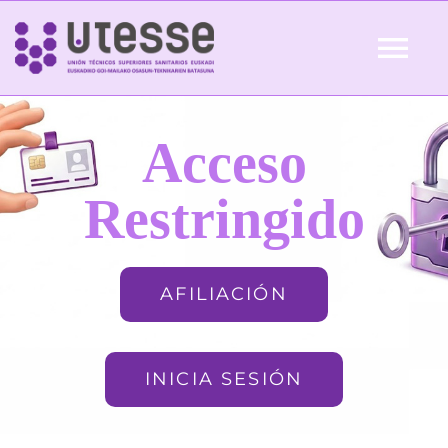
Skip
to
Tog
content
Nav
Inicio
Acceso
QUIÉNES SOMOS
Restringido
ACTUALIDAD
AFILIACIÓN
AFILIACIÓN
INICIA SESIÓN
FORMACIÓN