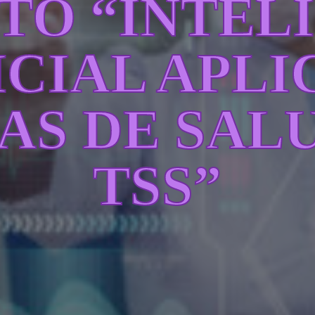
TO “INTEL
ICIAL APLI
AS DE SAL
TSS”