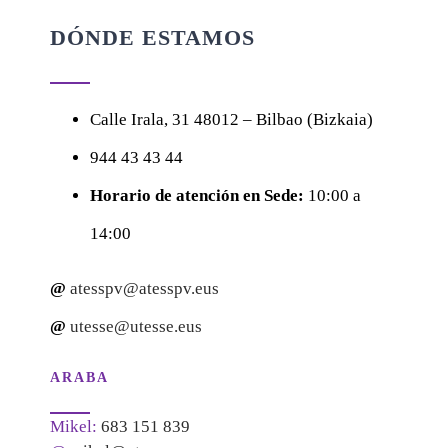
DÓNDE ESTAMOS
Calle
Irala, 31
48012 – Bilbao (Bizkaia)
944 43 43 44
Horario de atención en Sede:
10:00 a
14:00
@
atesspv@atesspv.eus
@
utesse@utesse.eus
ARABA
Mikel:
683 151 839