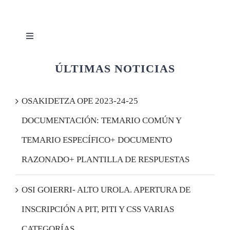
Toggle
Navigation
Quiénes somos
ÚLTIMAS NOTICIAS
Afiliación
OSAKIDETZA OPE 2023-24-25
DOCUMENTACIÓN: TEMARIO COMÚN Y
Acceder
TEMARIO ESPECÍFICO+ DOCUMENTO
RAZONADO+ PLANTILLA DE RESPUESTAS
OSI GOIERRI- ALTO UROLA. APERTURA DE
INSCRIPCIÓN A PIT, PITI Y CSS VARIAS
CATEGORÍAS