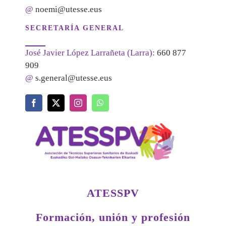
@
noemi@utesse.eus
SECRETARÍA GENERAL
José Javier López Larrañeta (Larra):
660 877
909
@
s.general@utesse.eus
ATESSPV
Formación, unión y profesión