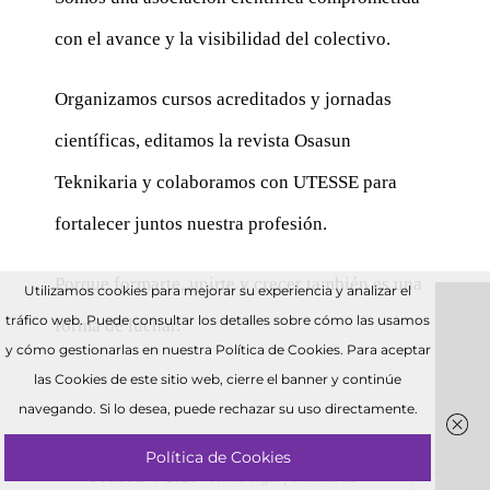
con el avance y la visibilidad del colectivo.
Organizamos cursos acreditados y jornadas
científicas, editamos la revista Osasun
Teknikaria y colaboramos con UTESSE para
fortalecer juntos nuestra profesión.
Porque formarte, unirte y crecer también es una
Utilizamos cookies para mejorar su experiencia y analizar el
tráfico web. Puede consultar los detalles sobre cómo las usamos
forma de luchar.
y cómo gestionarlas en nuestra Política de Cookies. Para aceptar
las Cookies de este sitio web, cierre el banner y continúe
navegando. Si lo desea, puede rechazar su uso directamente.
Política de Cookies
UTESSE © 2026 •
Aviso legal
|
Política de