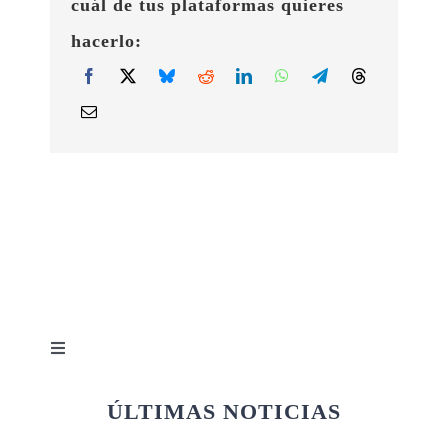
cuál de tus plataformas quieres
hacerlo:
Toggle
Navigation
Quiénes somos
ÚLTIMAS NOTICIAS