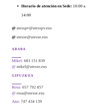
Horario de atención en Sede:
10:00 a
14:00
@
atesspv@atesspv.eus
@
utesse@utesse.eus
ARABA
Mikel:
683 151 839
@
mikel@utesse.eus
GIPUZKOA
Rosa:
657 792 857
@
rosa@utesse.eus
Ana:
747 434 139