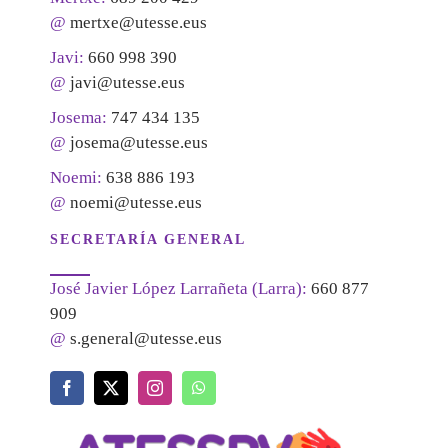
@
mertxe@utesse.eus
Javi:
660 998 390
@
javi@utesse.eus
Josema:
747 434 135
@
josema@utesse.eus
Noemi:
638 886 193
@
noemi@utesse.eus
SECRETARÍA GENERAL
José Javier López Larrañeta (Larra):
660 877
909
@
s.general@utesse.eus