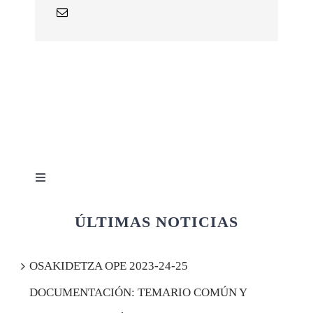
Toggle
Navigation
Quiénes somos
ÚLTIMAS NOTICIAS
Afiliación
OSAKIDETZA OPE 2023-24-25
DOCUMENTACIÓN: TEMARIO COMÚN Y
Acceder