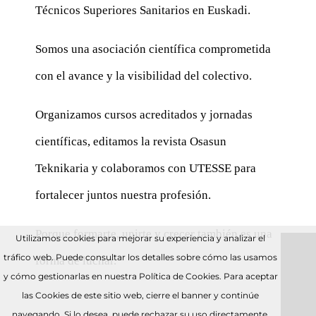
Técnicos Superiores Sanitarios en Euskadi.
Somos una asociación científica comprometida
con el avance y la visibilidad del colectivo.
Organizamos cursos acreditados y jornadas
científicas, editamos la revista Osasun
Teknikaria y colaboramos con UTESSE para
fortalecer juntos nuestra profesión.
Porque formarte, unirte y crecer también es una
Utilizamos cookies para mejorar su experiencia y analizar el
tráfico web. Puede consultar los detalles sobre cómo las usamos
forma de luchar.
y cómo gestionarlas en nuestra Política de Cookies. Para aceptar
las Cookies de este sitio web, cierre el banner y continúe
navegando. Si lo desea, puede rechazar su uso directamente.