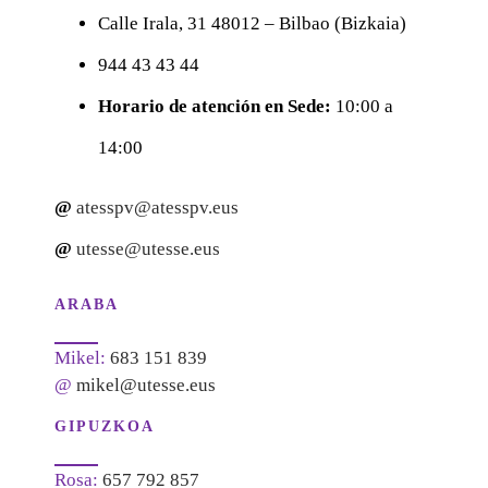
Calle
Irala, 31
48012 – Bilbao (Bizkaia)
944 43 43 44
Horario de atención en Sede:
10:00 a
14:00
@
atesspv@atesspv.eus
@
utesse@utesse.eus
ARABA
Mikel:
683 151 839
@
mikel@utesse.eus
GIPUZKOA
Rosa:
657 792 857