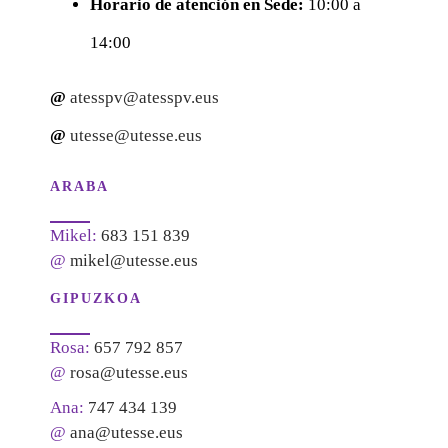
Horario de atención en Sede:
10:00 a
14:00
@
atesspv@atesspv.eus
@
utesse@utesse.eus
ARABA
Mikel:
683 151 839
@
mikel@utesse.eus
GIPUZKOA
Rosa:
657 792 857
@
rosa@utesse.eus
Ana:
747 434 139
@
ana@utesse.eus