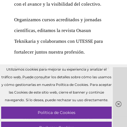
con el avance y la visibilidad del colectivo.
Organizamos cursos acreditados y jornadas
científicas, editamos la revista Osasun
Teknikaria y colaboramos con UTESSE para
fortalecer juntos nuestra profesión.
Porque formarte, unirte y crecer también es una
Utilizamos cookies para mejorar su experiencia y analizar el
tráfico web. Puede consultar los detalles sobre cómo las usamos
forma de luchar.
y cómo gestionarlas en nuestra Política de Cookies. Para aceptar
las Cookies de este sitio web, cierre el banner y continúe
navegando. Si lo desea, puede rechazar su uso directamente.
Política de Cookies
UTESSE © 2026 •
Aviso legal
|
Política de
privacidad
|
Política de Cookies