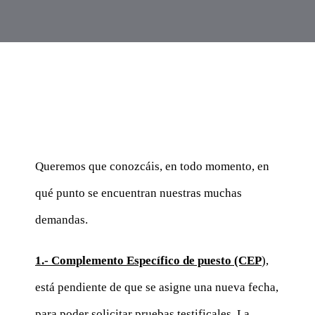
CONTACTAR
ACCEDER
Queremos que conozcáis, en todo momento, en
qué punto se encuentran nuestras muchas
demandas.
1.- Complemento Específico de puesto (CEP
),
está pendiente de que se asigne una nueva fecha,
para poder solicitar pruebas testificales. La