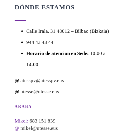
DÓNDE ESTAMOS
Calle
Irala, 31
48012 – Bilbao (Bizkaia)
944 43 43 44
Horario de atención en Sede:
10:00 a
14:00
@
atesspv@atesspv.eus
@
utesse@utesse.eus
ARABA
Mikel:
683 151 839
@
mikel@utesse.eus