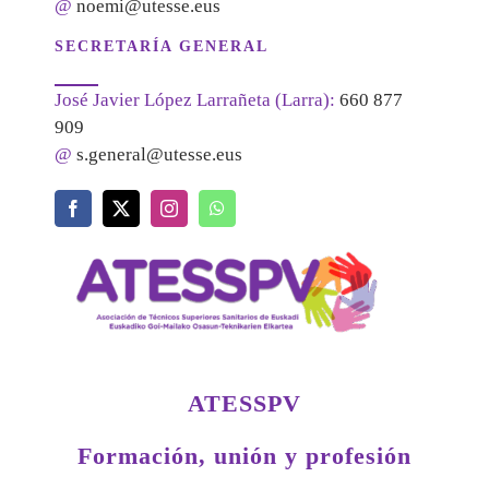
@
noemi@utesse.eus
SECRETARÍA GENERAL
José Javier López Larrañeta (Larra):
660 877
909
@
s.general@utesse.eus
ATESSPV
Formación, unión y profesión